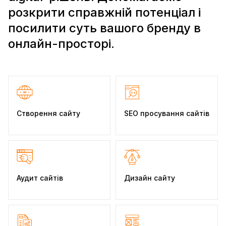
р
о
з
к
р
и
т
и
с
п
р
а
в
ж
н
і
й
п
о
т
е
н
ц
і
а
л
і
п
о
с
и
л
и
т
и
с
у
т
ь
в
а
ш
о
г
о
б
р
е
н
д
у
в
о
н
л
а
й
н
-
п
р
о
с
т
о
р
і
.
Створення сайту
SEO просування сайтів
Аудит сайтів
Дизайн сайту