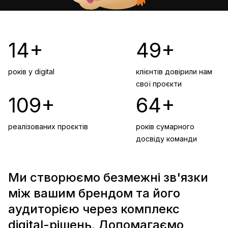
15+
50+
років у digital
клієнтів довірили нам
свої проєкти
110+
65+
реалізованих проєктів
років сумарного
досвіду команди
М
и
с
т
в
о
р
ю
є
м
о
б
е
з
м
е
ж
н
і
з
в
'
я
з
к
и
м
і
ж
в
а
ш
и
м
б
р
е
н
д
о
м
т
а
й
о
г
о
а
у
д
и
т
о
р
і
є
ю
ч
е
р
е
з
к
о
м
п
л
е
к
с
d
i
g
i
t
a
l
-
р
і
ш
е
н
ь
.
Д
о
п
о
м
а
г
а
є
м
о