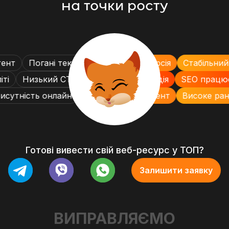
на точки росту
тент
Погані тексти
Висока конверсія
Стабільни
іті
Низький CTR
Активна взаємодія
SEO прац
рисутність онлайн
Актуальний контент
Високе ра
Готові вивести свій веб-ресурс у ТОП?
Залишити заявку
ВИПРАВЛЯЄМО