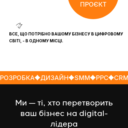
ПРОЄКТ
ВСЕ, ЩО ПОТРІБНО ВАШОМУ БІЗНЕСУ В ЦИФРОВОМУ
СВІТІ, - В ОДНОМУ МІСЦІ.
ОБКА
ДИЗАЙН
SMM
PPC
CRM
АН
Ми — ті, хто перетворить
ваш бізнес на digital-
лідера